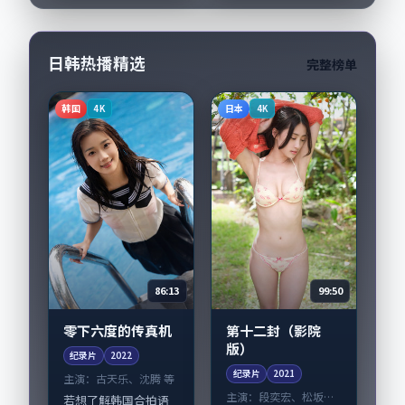
戏并重。影片2025年
头。导演贾樟柯擅长
面...
留白叙事，周迅、王
凯的...
日韩热播精选
完整榜单
韩国
日本
4K
4K
86:13
99:50
零下六度的传真机
第十二封（影院
版）
纪录片
2022
纪录片
2021
主演：
古天乐、沈腾 等
主演：
段奕宏、松坂桃
若想了解韩国合拍语