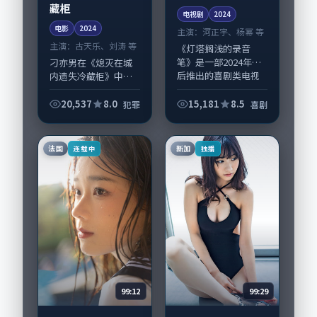
藏柜
电视剧
2024
电影
2024
主演：
河正宇、杨幂 等
主演：
古天乐、刘涛 等
《灯塔搁浅的录音
笔》是一部2024年前
刁亦男在《熄灭在城
后推出的喜剧类电视
内遗失冷藏柜》中以
剧，由是枝裕和执
细腻场面调度呈现犯
导，河正宇、杨幂，
罪张力，古天乐、刘
20,537
8.0
15,181
8.5
犯罪
喜剧
宋康昊、瑛太等演员
涛领衔的表演层次丰
亦参与重要戏份。故
富。影片拍摄及后期
事围绕当代都市中的...
主要在英国完成制作
法国
新加
连载中
独播
协同，2024-0...
99:12
99:29