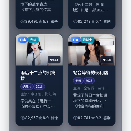
李 等
境下的战争表达，
《第十二封（影院
《零下六度的传真
版）》是一部2021年
机》值得关注：剧情
前后推出的喜剧类纪
侧重人物动机与生活
录片，由是枝裕和执
89,491
6.7
85,277
6.7
战争
喜剧
细节的咬合，古天
导，段奕宏、松坂桃
乐、沈腾与配角群戏
李，陶虹、张家辉等
并重。影片2022年面
演员亦参与重要戏
日本
日本
完结
连载中
世...
份。故事围绕当代都...
99:43
95:50
雨后十二点的公寓
站台等待的便利店
楼
动漫
2025
纪录片
2018
主演：
全智贤、裴斗娜
等
主演：
章子怡、陶虹 等
若想了解日本合拍语
境下的喜剧表达，
奉俊昊在《雨后十二
《站台等待的便利
点的公寓楼》中以细
店》值得关注：剧情
腻场面调度呈现惊悚
侧重人物动机与生活
张力，章子怡、陶虹
82,957
8.9
82,781
9.2
惊悚
喜剧
细节的咬合，全智
领衔的表演层次丰
贤、裴斗娜与配角群
富。影片拍摄及后期