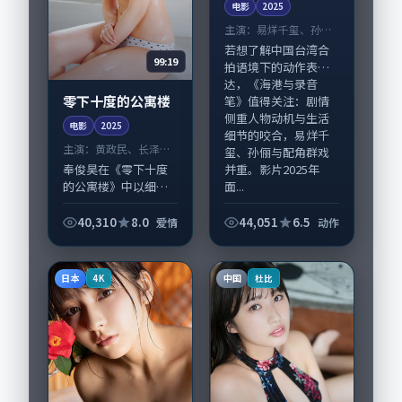
电影
2025
主演：
易烊千玺、孙俪
等
若想了解中国台湾合
99:19
拍语境下的动作表
达，《海港与录音
零下十度的公寓楼
笔》值得关注：剧情
侧重人物动机与生活
电影
2025
细节的咬合，易烊千
主演：
黄政民、长泽雅
玺、孙俪与配角群戏
美 等
并重。影片2025年
奉俊昊在《零下十度
面...
的公寓楼》中以细腻
场面调度呈现爱情张
力，黄政民、长泽雅
40,310
8.0
44,051
6.5
爱情
动作
美领衔的表演层次丰
富。影片拍摄及后期
主要在中国台湾完成
日本
中国
4K
杜比
制作协同，2025...