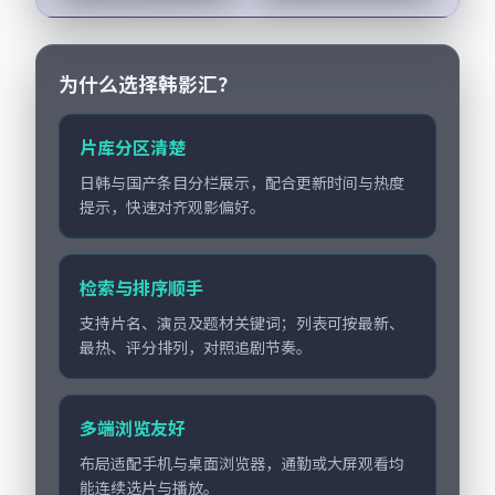
细节的咬合，齐溪、
雷佳音与配角群戏并
重。影片2019年面
世...
为什么选择韩影汇？
片库分区清楚
日韩与国产条目分栏展示，配合更新时间与热度
提示，快速对齐观影偏好。
检索与排序顺手
支持片名、演员及题材关键词；列表可按最新、
最热、评分排列，对照追剧节奏。
多端浏览友好
布局适配手机与桌面浏览器，通勤或大屏观看均
能连续选片与播放。