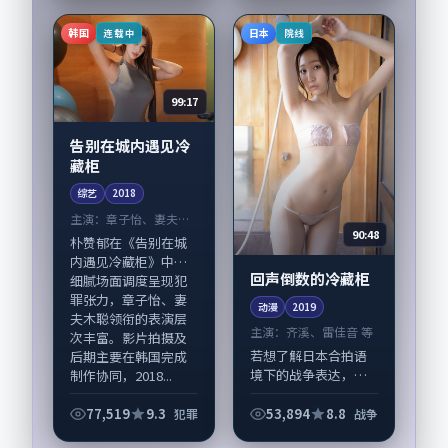
务于人物刻画而非噱
头。导演郭帆擅长留
韩国
日本
连载中
院线
白叙事，木村拓哉、
胡歌...
99:17
告别在城内遇见冷
藏柜
综艺
2018
主演：
章子怡、妻夫木
90:48
聪 等
朴赞郁在《告别在城
内遇见冷藏柜》中以
回声倒数的冷藏柜
细腻场面调度呈现犯
罪张力，章子怡、妻
动漫
2019
夫木聪领衔的表演层
主演：
齐溪、雷佳音 等
次丰富。影片拍摄及
若想了解日本合拍语
后期主要在韩国完成
境下的战争表达，
制作协同，2018...
《回声倒数的冷藏
柜》值得关注：剧情
77,519
9.3
53,894
8.8
犯罪
战争
侧重人物动机与生活