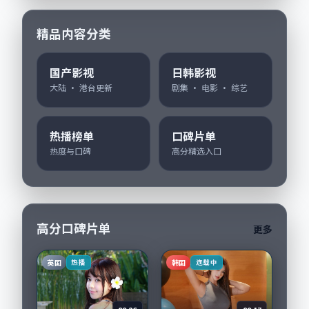
精品内容分类
国产影视
日韩影视
大陆 · 港台更新
剧集 · 电影 · 综艺
热播榜单
口碑片单
热度与口碑
高分精选入口
高分口碑片单
更多
英国
韩国
热播
连载中