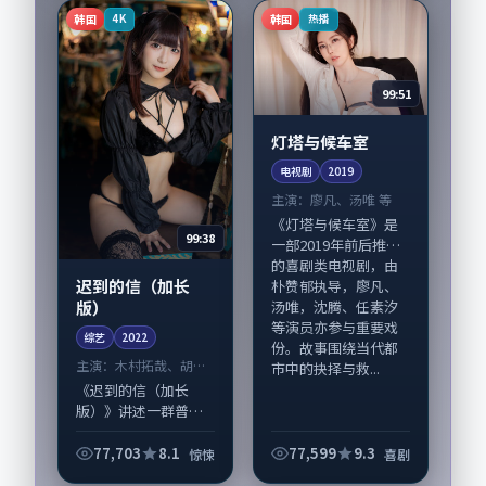
戏并重。影片2025年
主要在日本完成制作
韩国
韩国
4K
热播
面...
协同，2018-02...
99:51
灯塔与候车室
电视剧
2019
主演：
廖凡、汤唯 等
《灯塔与候车室》是
99:38
一部2019年前后推出
的喜剧类电视剧，由
迟到的信（加长
朴赞郁执导，廖凡、
版）
汤唯，沈腾、任素汐
等演员亦参与重要戏
综艺
2022
份。故事围绕当代都
主演：
木村拓哉、胡歌
市中的抉择与救...
等
《迟到的信（加长
版）》讲述一群普通
人在偶然事件中被迫
改写人生轨迹的故
77,703
8.1
77,599
9.3
惊悚
喜剧
事，惊悚类型元素服