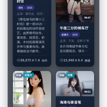
封信
综艺
2025
主演：
雷佳音、段奕宏
99:47
等
《寄往候鸟的第十三
封信》是一部2025年
午夜二分的候车厅
前后推出的动作类综
艺，由贾樟柯执导，
纪录片
2025
雷佳音、段奕宏，舒
主演：
齐溪、任素汐 等
淇、木村拓哉等演员
本片将悬疑节奏与社
亦参与重要戏份。故
会议题结合，镜头语
事围绕当代都市...
言克制而有后劲。
《午夜二分的候车
88,875
7.4
15,948
8.4
动作
悬疑
厅》由洪尚秀掌舵，
齐溪、任素汐担纲主
线；取景与声音设计
中国
中国
连载中
热播
凸显新加坡城市质
感，适...
99:51
海港与录音笔