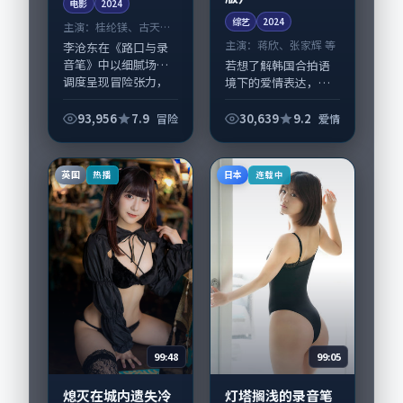
电影
2024
综艺
2024
主演：
桂纶镁、古天乐
等
主演：
蒋欣、张家辉 等
李沧东在《路口与录
音笔》中以细腻场面
若想了解韩国合拍语
调度呈现冒险张力，
境下的爱情表达，
桂纶镁、古天乐领衔
《缺席的观众（加长
的表演层次丰富。影
版）》值得关注：剧
93,956
7.9
30,639
9.2
冒险
爱情
片拍摄及后期主要在
情侧重人物动机与生
泰国完成制作协同，
活细节的咬合，蒋
2024-09-1...
欣、张家辉与配角群
英国
日本
热播
连载中
戏并重。影片2024
年...
99:48
99:05
熄灭在城内遗失冷
灯塔搁浅的录音笔