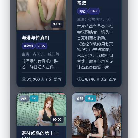
笔记
综艺
2025
主演：
松坂桃李、沈腾
99:30
等
本片将战争节奏与社
会议题结合，镜头语
海港与传真机
言克制而有后劲。
《途经铁轨的第七页
电视剧
2025
笔记》由宁浩掌舵，
主演：
古天乐、靳东 等
松坂桃李、沈腾担纲
《海港与传真机》讲
主线；取景与声音设
述一群普通人在偶然
计凸显泰国城市质
事件中被迫改写人生
感，...
轨迹的故事，爱情类
39,963
7.5
14,740
8.2
爱情
战争
型元素服务于人物刻
画而非噱头。导演王
小帅擅长留白叙事，
英国
新加
4K
杜比
古天乐、靳东的情感...
99:20
寄往候鸟的第十三