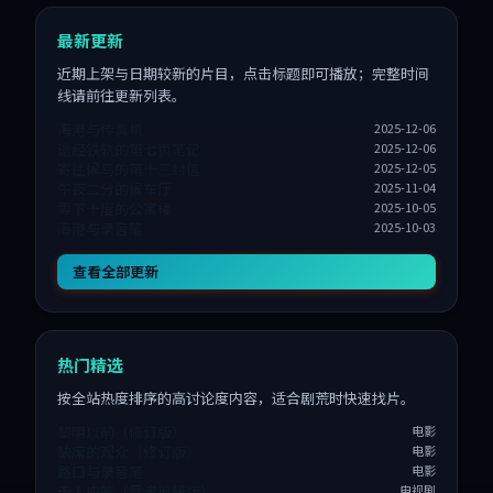
最新更新
近期上架与日期较新的片目，点击标题即可播放；完整时间
线请前往更新列表。
海港与传真机
2025-12-06
途经铁轨的第七页笔记
2025-12-06
寄往候鸟的第十三封信
2025-12-05
午夜二分的候车厅
2025-11-04
零下十度的公寓楼
2025-10-05
海港与录音笔
2025-10-03
查看全部更新
热门精选
按全站热度排序的高讨论度内容，适合剧荒时快速找片。
黎明以前（修订版）
电影
缺席的观众（修订版）
电影
路口与录音笔
电影
无人应答（导演剪辑版）
电视剧