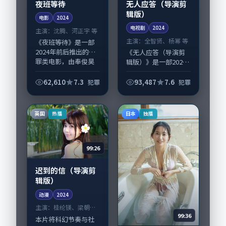
夜班等待
无人应答（导演剪
辑版）
电影
2024
电视剧
2024
主演：
沈腾、河正宇 等
主演：
全智贤、杨幂 等
《夜班等待》是一部
2024年前后推出的犯
《无人应答（导演剪
罪类电影，由奉俊昊
辑版）》是一部2024
执导，沈腾、河正
年前后推出的犯罪类
宇，桂纶镁、木村拓
电视剧，由庵野秀明
62,610
7.3
93,487
7.6
犯罪
犯罪
哉等演员亦参与重要
执导，全智贤、杨
戏份。故事围绕当代
幂，舒淇、王景春等
都市中的抉择与救...
演员亦参与重要戏
英国
日本
热播
独播
份。故事围绕当代都...
99:26
迟到的信（导演剪
辑版）
动漫
2024
主演：
桂纶镁、梁朝伟
99:36
等
本片将科幻节奏与社