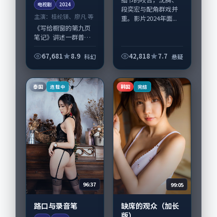
电视剧
2024
段奕宏与配角群戏并
主演：
桂纶镁、廖凡 等
重。影片2024年面...
《写给橱窗的第九页
笔记》讲述一群普通
人在偶然事件中被迫
改写人生轨迹的故
67,681
8.9
42,818
7.7
科幻
悬疑
事，科幻类型元素服
务于人物刻画而非噱
头。导演洪尚秀擅长
泰国
韩国
连载中
完结
留白叙事，桂纶镁、
廖...
96:37
99:05
路口与录音笔
缺席的观众（加长
版）