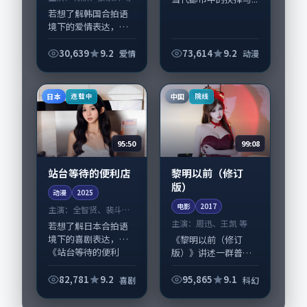
若想了解韩国合拍语
境下的爱情表达，
《缺席的观众（加长
版）》值得关注：剧
30,639
9.2
73,614
9.2
爱情
动漫
情侧重人物动机与生
活细节的咬合，蒋
欣、张家辉与配角群
日本
中国
连载中
院线
戏并重。影片2024
年...
95:50
99:08
站台等待的便利店
黎明以前（修订
版）
动漫
2025
电影
2017
主演：
全智贤、裴斗娜
等
主演：
周迅、王凯 等
若想了解日本合拍语
境下的喜剧表达，
《黎明以前（修订
《站台等待的便利
版）》讲述一群普通
店》值得关注：剧情
人在偶然事件中被迫
侧重人物动机与生活
改写人生轨迹的故
82,781
9.2
95,865
9.1
喜剧
科幻
细节的咬合，全智
事，科幻类型元素服
贤、裴斗娜与配角群
务于人物刻画而非噱