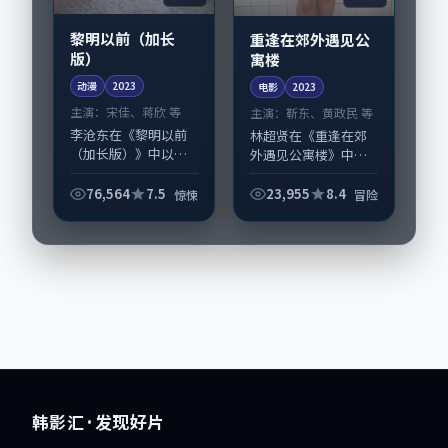
黎明以前（加长
重逢在郊外遇见公
版）
寓楼
动漫
2023
电影
2023
主演：
宋佳、蒋欣 等
主演：
靳东、黄政民 等
李沧东在《黎明以前
林超贤在《重逢在郊
（加长版）》中以细
外遇见公寓楼》中以
腻场面调度呈现惊悚
细腻场面调度呈现冒
张力，宋佳、蒋欣领
险张力，靳东、黄政
76,564
7.5
23,955
8.4
惊悚
冒险
衔的表演层次丰富。
民领衔的表演层次丰
影片拍摄及后期主要
富。影片拍摄及后期
在法国完成制作协
主要在法国完成制作
同，2023-12-...
协同，2023-1...
韩影汇
· 发现好片