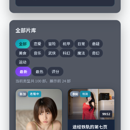
全部片库
全部
恋爱
冒险
机甲
日常
悬疑
美食
音乐
武侠
科幻
魔法
奇幻
运动
最新
最热
评分
当前类型共
100
部，展示前
24
部
新加
泰国
连载中
杜比
99:52
途经铁轨的第七页