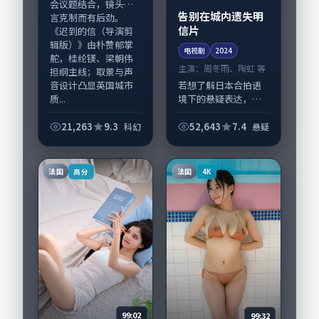
会议题结合，镜头语
告别在城内遗失明
言克制而有后劲。
信片
《迟到的信（导演剪
辑版）》由朴赞郁掌
电视剧
2024
舵，桂纶镁、梁朝伟
主演：
周冬雨、陶虹 等
担纲主线；取景与声
音设计凸显英国城市
若想了解日本合拍语
质...
境下的悬疑表达，
《告别在城内遗失明
信片》值得关注：剧
21,263
9.3
52,643
7.4
科幻
悬疑
情侧重人物动机与生
活细节的咬合，周冬
雨、陶虹与配角群戏
法国
法国
高分
4K
并重。影片2024年...
99:02
99:32