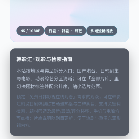
4K / 1080P
日剧 · 韩剧 · 综艺
多端流畅播放
韩影汇 · 观影与检索指南
本站按地区与类型拆分入口：国产港台、日韩剧集
与电影、动漫综艺分区清晰；可在「全部片库」里
切换题材标签并配合排序，缩小选片范围。
锁定「免费日韩影视在线观看」需求的观众，可在韩影
汇浏览日剧韩剧综艺动漫热播与口碑条目：支持关键词
检索、题材筛选及最新/最热/评分排序，手机与电脑均
可点播；片库说明随剧目更新，便于追剧与重温东亚影
视内容。