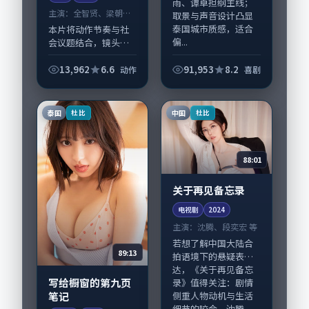
雨、谭卓担纲主线；
主演：
全智贤、梁朝伟
取景与声音设计凸显
等
泰国城市质感，适合
本片将动作节奏与社
偏...
会议题结合，镜头语
言克制而有后劲。
《巷口迂回的旧相
13,962
6.6
91,953
8.2
动作
喜剧
片》由毕赣掌舵，全
智贤、梁朝伟担纲主
线；取景与声音设计
泰国
中国
杜比
杜比
凸显新加坡城市质
感，适...
88:01
关于再见备忘录
电视剧
2024
主演：
沈腾、段奕宏 等
若想了解中国大陆合
89:13
拍语境下的悬疑表
达，《关于再见备忘
写给橱窗的第九页
录》值得关注：剧情
笔记
侧重人物动机与生活
细节的咬合，沈腾、