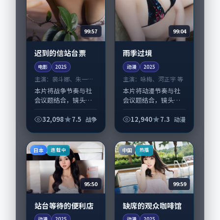
99:57
99:04
迟到的信站台票
雨季过境
电影
2025
动漫
2025
主演：
裴斗娜、朱一龙
主演：
咏梅、河正宇 等
等
本片将战争节奏与社
本片将动漫节奏与社
会议题结合，镜头语
会议题结合，镜头语
言克制而有后劲。
言克制而有后劲。
《迟到的信站台票》
《雨季过境》由韦斯
32,098
7.5
12,940
7.3
战争
动漫
由黑泽清掌舵，裴斗
·安德森掌舵，咏
娜、朱一龙担纲主
梅、河正宇担纲主
线；取景与声音设计
线；取景与声音设计
日本
中国
连载中
热播
凸显日本城市质感，
凸显中国大陆城市质
适合...
感，适...
95:50
99:59
站台等待的便利店
缺席的观众咖啡馆
动漫
2025
动漫
2025