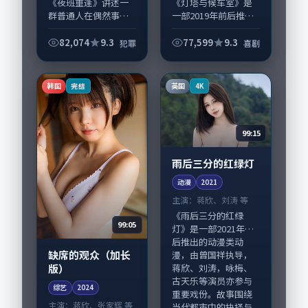
《夜班重逢》讲述一
《灯塔与候车室》是
群普通人在偶然事件
一部2019年前后推出
中被迫改写人生轨迹
的喜剧类电视剧，由
的故事，犯罪类型元
朴赞郁执导，廖凡、
82,074
9.3
77,599
9.3
犯罪
喜剧
素服务于人物刻画而
汤唯，沈腾、任素汐
非噱头。导演王小帅
等演员亦参与重要戏
擅长留白叙事，沈
份。故事围绕当代都
韩国
英国
完结
4K
腾、梁朝伟的情感拿
市中的抉择与救...
捏...
99:15
雨后三分的红绿灯
动漫
2021
主演：
蒋欣、刘涛 等
《雨后三分的红绿
99:05
灯》是一部2021年前
后推出的动漫类动
缺席的观众（加长
漫，由曾国祥执导，
版）
蒋欣、刘涛，咏梅、
古天乐等演员亦参与
综艺
2024
重要戏份。故事围绕
主演：
蒋欣、张家辉 等
当代都市中的抉择与...