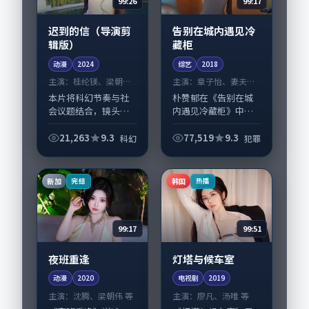
99:26
99:17
迟到的信（导演剪
告别在城内遇见冷
辑版）
藏柜
动漫
2024
综艺
2018
主演：
桂纶镁、梁朝伟
主演：
章子怡、妻夫木
等
聪 等
本片将科幻节奏与社
朴赞郁在《告别在城
会议题结合，镜头语
内遇见冷藏柜》中以
言克制而有后劲。
细腻场面调度呈现犯
《迟到的信（导演剪
罪张力，章子怡、妻
21,263
9.3
77,519
9.3
科幻
犯罪
辑版）》由朴赞郁掌
夫木聪领衔的表演层
舵，桂纶镁、梁朝伟
次丰富。影片拍摄及
担纲主线；取景与声
后期主要在韩国完成
新加
韩国
完结
热播
音设计凸显英国城市
制作协同，2018...
质...
99:17
99:51
夜班重逢
灯塔与候车室
动漫
2020
电视剧
2019
主演：
沈腾、梁朝伟 等
主演：
廖凡、汤唯 等