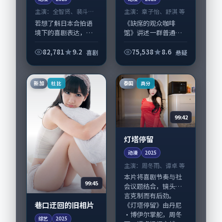
主演：
全智贤、裴斗娜
主演：
章子怡、舒淇 等
等
若想了解日本合拍语
《缺席的观众咖啡
境下的喜剧表达，
馆》讲述一群普通人
《站台等待的便利
在偶然事件中被迫改
店》值得关注：剧情
写人生轨迹的故事，
82,781
9.2
75,538
8.6
喜剧
悬疑
侧重人物动机与生活
悬疑类型元素服务于
细节的咬合，全智
人物刻画而非噱头。
贤、裴斗娜与配角群
导演陈凯歌擅长留白
新加
泰国
杜比
高分
戏并重。影片2025年
叙事，章子怡、舒淇
面...
的...
99:42
灯塔停留
动漫
2025
主演：
周冬雨、谭卓 等
本片将喜剧节奏与社
99:45
会议题结合，镜头语
言克制而有后劲。
巷口迂回的旧相片
《灯塔停留》由丹尼
·博伊尔掌舵，周冬
综艺
2025